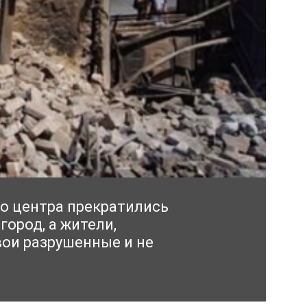
го центра прекратились
ород, а жители,
ои разрушенные и не