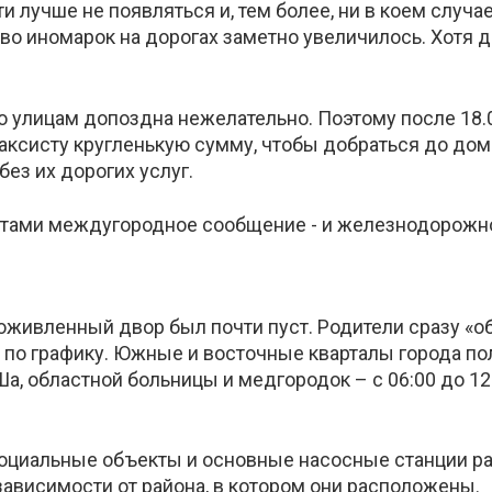
 лучше не появляться и, тем более, ни в коем случа
о иномарок на дорогах заметно увеличилось. Хотя д
 улицам допоздна нежелательно. Поэтому после 18.00
аксисту кругленькую сумму, чтобы добраться до дома. 
без их дорогих услуг.
тами междугородное сообщение - и железнодорожное
 оживленный двор был почти пуст. Родители сразу «о
 по графику. Южные и восточные кварталы города пол
УШа, областной больницы и медгородок – с 06:00 до 12
 социальные объекты и основные насосные станции р
в зависимости от района, в котором они расположены.