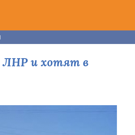
и
т ЛНР и хотят в