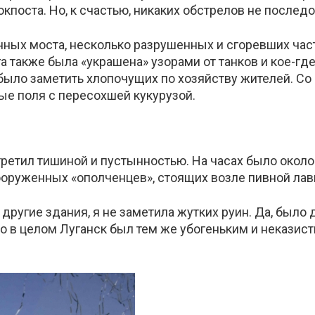
окпоста. Но, к счастью, никаких обстрелов не последо
ных моста, несколько разрушенных и сгоревших час
 также была «украшена» узорами от танков и кое-где
было заметить хлопочущих по хозяйству жителей. Со
ые поля с пересохшей кукурузой.
ретил тишиной и пустынностью. На часах было около 1
вооруженных «ополченцев», стоящих возле пивной лав
другие здания, я не заметила жутких руин. Да, было
о в целом Луганск был тем же убогеньким и неказисты