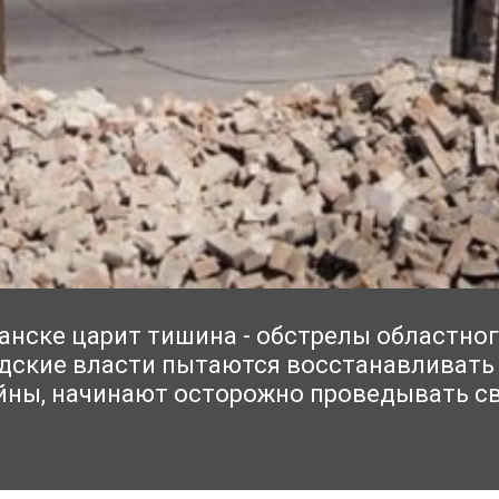
анске царит тишина - обстрелы областно
одские власти пытаются восстанавливать г
йны, начинают осторожно проведывать св