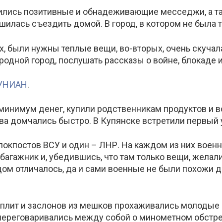
осились позитивные и обнадеживающие месседжи, а т
ешилась съездить домой. В город, в котором не была 
х, были нужны теплые вещи, во-вторых, очень скучал
 родной город, послушать рассказы о войне, блокаде
УНИАН
.
 минимум денег, купили родственникам продуктов и в
ва домчались быстро. В Купянске встретили первый 
 блокпостов ВСУ и один – ЛНР. На каждом из них воен
 багажник и, убедившись, что там только вещи, жела
ом отличалось, да и сами военные не были похожи др
плит и заслонов из мешков прохаживались молодые 
е переговаривались между собой о минометном обстре