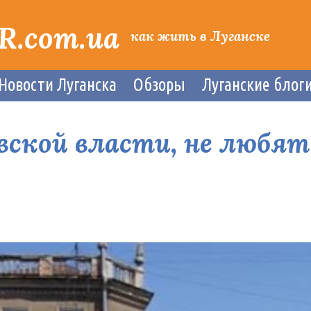
R.com.ua
как жить в Луганске
Новости Луганска
Обзоры
Луганские блог
вской власти, не любя